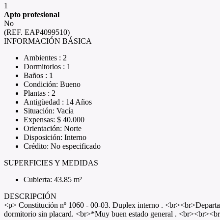
1
Apto profesional
No
(REF. EAP4099510)
INFORMACIÓN BÁSICA
Ambientes : 2
Dormitorios : 1
Baños : 1
Condición: Bueno
Plantas : 2
Antigüedad : 14 Años
Situación: Vacía
Expensas: $ 40.000
Orientación: Norte
Disposición: Interno
Crédito: No especificado
SUPERFICIES Y MEDIDAS
Cubierta: 43.85 m²
DESCRIPCIÓN
<p> Constitución nº 1060 - 00-03. Duplex interno . <br><br>Depart
dormitorio sin placard. <br>*Muy buen estado general . <br><