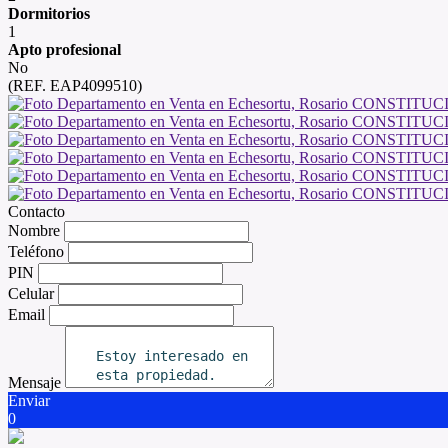
Dormitorios
1
Apto profesional
No
(REF. EAP4099510)
Contacto
Nombre
Teléfono
PIN
Celular
Email
Mensaje
Enviar
0