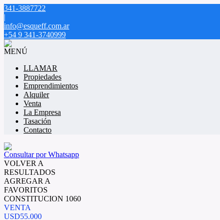
341-3887722
|
info@esqueff.com.ar
+54 9 341-3740999
MENÚ
LLAMAR
Propiedades
Emprendimientos
Alquiler
Venta
La Empresa
Tasación
Contacto
Consultar por Whatsapp
VOLVER A
RESULTADOS
AGREGAR A
FAVORITOS
CONSTITUCION 1060
VENTA
USD55.000