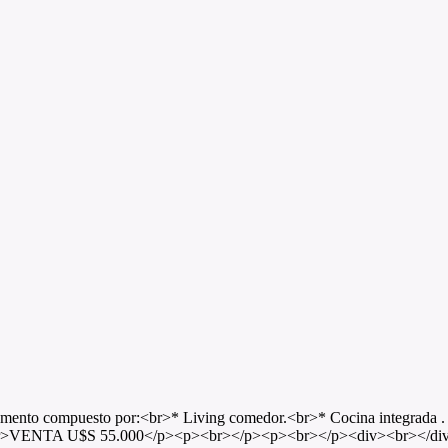
amento compuesto por:<br>* Living comedor.<br>* Cocina integrada . 
br><br>VENTA U$S 55.000</p><p><br></p><p><br></p><div><br></di